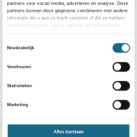
partners voor social media, adverteren en analyse. Deze
Leden van Het Zwartewater
partners kunnen deze gegevens combineren met andere
tonen caps met logo
informatie die u aan ze heeft verstrekt of die ze hebben
verzameld op basis van uw gebruik van hun services.
9 juli 2019
Nederlandse jeugdspelers naar
Toestemmingsselectie
internationale
Noodzakelijk
kampioenschappen
Voorkeuren
Statistieken
Marketing
Schaken.nl wordt mede mogelijk gemaakt
door:
Alles toestaan