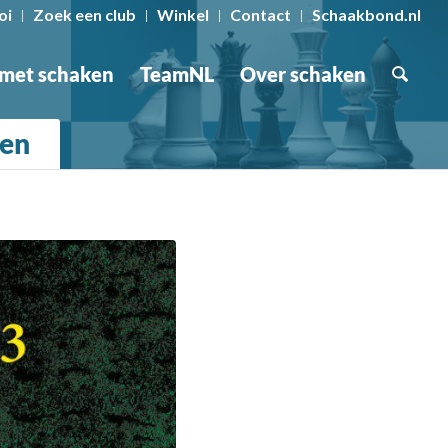
oi
Zoek een club
Winkel
Contact
Schaakbond.nl
 met schaken
TeamNL
Over schaken
ren