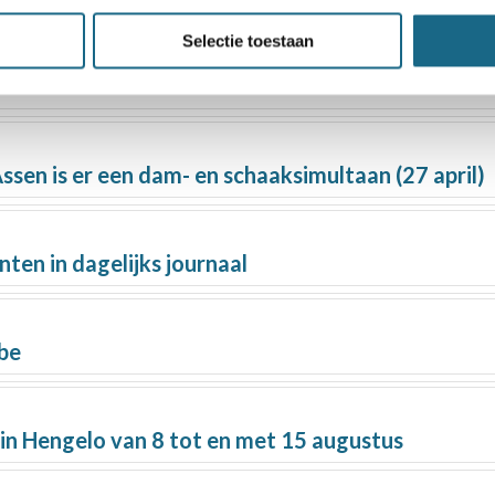
Selectie toestaan
tweek al meer dan 60 keer besteld
sen is er een dam- en schaaksimultaan (27 april)
ten in dagelijks journaal
be
n Hengelo van 8 tot en met 15 augustus