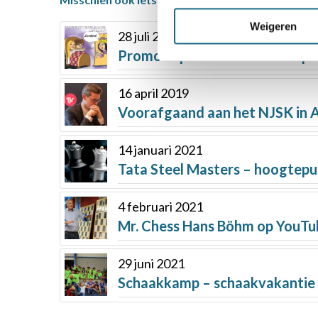
Weigeren
28 juli 2017
Promotiepakket Nationale Spor
16 april 2019
Voorafgaand aan het NJSK in As
14 januari 2021
Tata Steel Masters – hoogtepun
4 februari 2021
Mr. Chess Hans Böhm op YouTu
29 juni 2021
Schaakkamp – schaakvakantie i