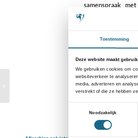
samenspraak met 
natuurlijk ook.
Toestemming
Categorie
Deze website maakt gebruik
Schaaknieuws
We gebruiken cookies om cont
websiteverkeer te analyseren
Anish en Jorden in
media, adverteren en analys
Deel dit stuk
Champions Chess Tour
verstrekt of die ze hebben v
Toestemmingsselectie
Noodzakelijk
Misschien ook iets voor u