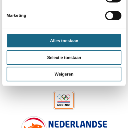
Deel dit stuk
Marketing
Alles toestaan
Selectie toestaan
Schaken.nl wordt mede mogelijk gemaakt
Weigeren
door: