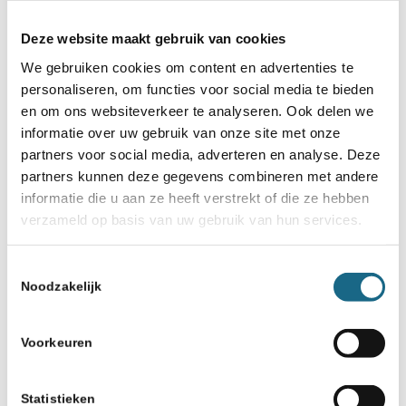
Alexander Donchenko, en Jorden van
Deze website maakt gebruik van cookies
Foreest speelt tegen Alexey Sarana.
We gebruiken cookies om content en advertenties te
Partijen zijn
live te volgen
.
personaliseren, om functies voor social media te bieden
en om ons websiteverkeer te analyseren. Ook delen we
Het
volledige speelschema
informatie over uw gebruik van onze site met onze
partners voor social media, adverteren en analyse. Deze
De
officiële website
partners kunnen deze gegevens combineren met andere
informatie die u aan ze heeft verstrekt of die ze hebben
verzameld op basis van uw gebruik van hun services.
Toestemmingsselectie
Categorie
Noodzakelijk
Anish Giri
,
Internationaal
,
Schaaknieuws
,
TeamNL
Voorkeuren
Statistieken