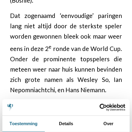
(Bosnië).
Dat zogenaamd ‘eenvoudige’ paringen
lang niet altijd door de sterkste speler
worden gewonnen bleek ook maar weer
e
eens in deze 2
ronde van de World Cup.
Onder de prominente topspelers die
meteen weer naar huis kunnen bevinden
zich grote namen als Wesley So, Ian
Nepomniachtchi, en Hans Niemann.
De derde ronde van World Cup start op
7 november om 11.00 uur (Nederlandse
Toestemming
Details
Over
tijd). Anish Giri speelt dan tegen