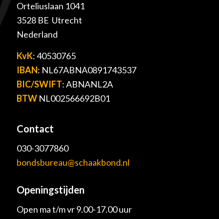
Orteliuslaan 1041
3528 BE Utrecht
Nederland
KvK
: 40530765
IBAN
: NL67ABNA0891743537
BIC/SWIFT
: ABNANL2A
BTW
NL002566692B01
Contact
030-3077860
bondsbureau@schaakbond.nl
Openingstijden
Open ma t/m vr 9.00-17.00 uur