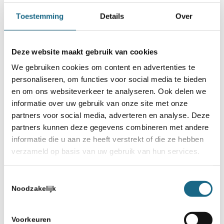
7 augustus 2021
Toestemming
Details
Over
6 nieuwe jeugdkampioenen
”over the board” bij NJSK ABC
in Almelo
Deze website maakt gebruik van cookies
We gebruiken cookies om content en advertenties te
22 december 2021
personaliseren, om functies voor social media te bieden
150 jaar KNSB – Denk mee!
en om ons websiteverkeer te analyseren. Ook delen we
informatie over uw gebruik van onze site met onze
partners voor social media, adverteren en analyse. Deze
partners kunnen deze gegevens combineren met andere
informatie die u aan ze heeft verstrekt of die ze hebben
verzameld op basis van uw gebruik van hun services.
Toestemmingsselectie
Schaken.nl wordt mede mogelijk gemaakt
Noodzakelijk
door:
Voorkeuren