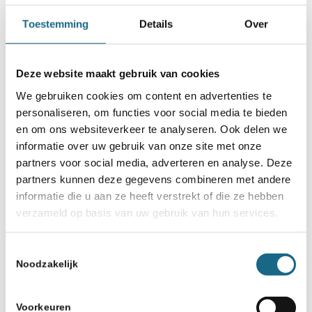
eens 5 prijzen vergeven worden ter
Toestemming
Details
Over
waarde van €500. Meer weten over
Chessable
, bekijk hun website en maak
Deze website maakt gebruik van cookies
gratis een account aan
We gebruiken cookies om content en advertenties te
personaliseren, om functies voor social media te bieden
De Schaak-Off wordt tevens
en om ons websiteverkeer te analyseren. Ook delen we
ondersteund door de FIDE Planning &
informatie over uw gebruik van onze site met onze
partners voor social media, adverteren en analyse. Deze
Development Commission (PDC Team).
partners kunnen deze gegevens combineren met andere
Nederland heeft een bijdrage ontvangen
informatie die u aan ze heeft verstrekt of die ze hebben
verzameld op basis van uw gebruik van hun services.
als goed voorbeeld project voor andere
federaties.
Toestemmingsselectie
Noodzakelijk
Voorkeuren