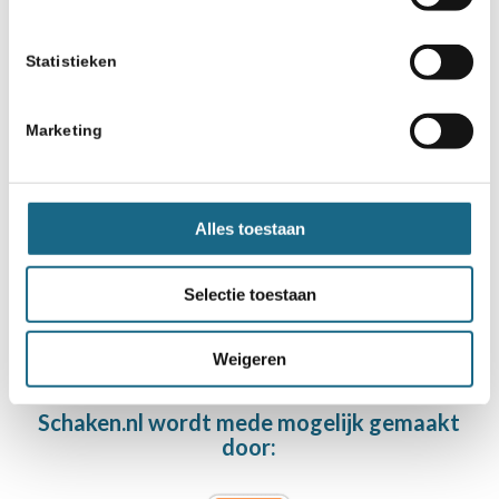
Categorie
Schaak-Off
,
Schaaknieuws
,
Start met schaken
Statistieken
Marketing
Deel dit stuk
Alles toestaan
Selectie toestaan
Weigeren
Schaken.nl wordt mede mogelijk gemaakt
door: