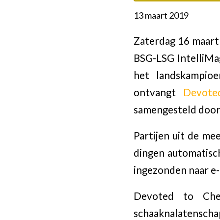
13 maart 2019
Zaterdag 16 maart 
BSG-LSG IntelliMa
het landskampioe
ontvangt
Devote
samengesteld door
Partijen uit de me
dingen automatisc
ingezonden naar e-
Devoted to Ches
schaaknalatenschap