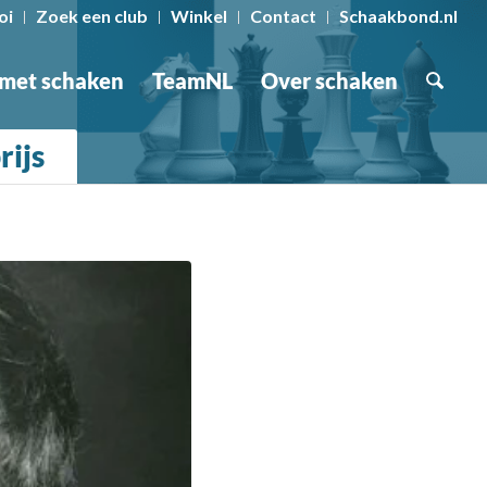
oi
Zoek een club
Winkel
Contact
Schaakbond.nl
 met schaken
TeamNL
Over schaken
rijs