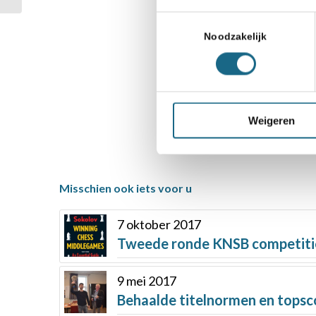
Schaaknieuws
,
Schoon
Toestemmingsselectie
Noodzakelijk
Deel dit stuk
Weigeren
Misschien ook iets voor u
7 oktober 2017
Tweede ronde KNSB competitie
9 mei 2017
Behaalde titelnormen en tops