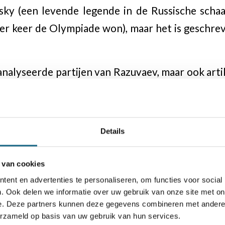
sky (een levende legende in de Russische scha
ier keer de Olympiade won), maar het is geschre
nalyseerde partijen van Razuvaev, maar ook artik
r herinneringen aan Razuvaev geschreven door
 is het misschien genoeg om de namen Kasparov
Anand en Carlsen te noemen om duidelijk te mak
Details
trainer was, wiens verdiensten door de alle
 van cookies
ent en advertenties te personaliseren, om functies voor social
. Ook delen we informatie over uw gebruik van onze site met on
e. Deze partners kunnen deze gegevens combineren met andere i
erzameld op basis van uw gebruik van hun services.