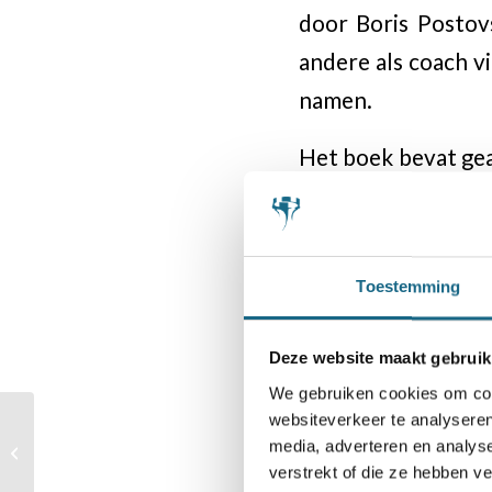
door Boris Postov
andere als coach v
namen.
Het boek bevat gea
Daarnaast zijn e
trainers. Hierbij
Spassky, Topalov, 
Toestemming
heel bijzondere 
onderkend.
Deze website maakt gebruik
We gebruiken cookies om cont
websiteverkeer te analyseren
Laatste vrijplaatsen
toegekend voor
media, adverteren en analys
deelnemersveld NJSK
verstrekt of die ze hebben v
Categorie
ABC