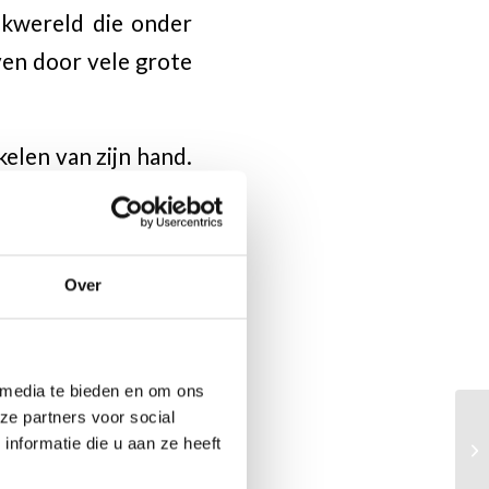
akwereld die onder
ven door vele grote
elen van zijn hand.
 grote spelers en
, Kramnik, Karpov,
en dat Razuvaev een
Over
rgrootsten werden
 media te bieden en om ons
ze partners voor social
nformatie die u aan ze heeft