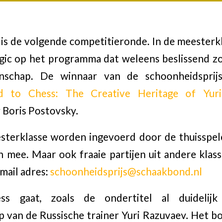
is de volgende competitieronde. In de meesterkl
gic op het programma dat weleens beslissend zo
nschap. De winnaar van de schoonheidspri
d to Chess: The Creative Heritage of Yur
 Boris Postovsky.
esterklasse worden ingevoerd door de thuisspe
h mee. Maar ook fraaie partijen uit andere kla
mail adres:
schoonheidsprijs@schaakbond.nl
s gaat, zoals de ondertitel al duidelij
 van de Russische trainer Yuri Razuvaev. Het b