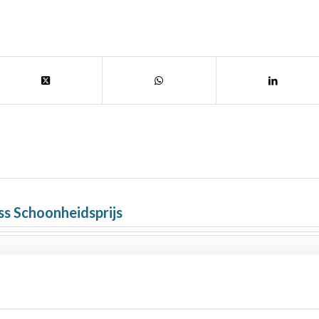
s Schoonheidsprijs
mte (internationaal)