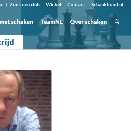
oi
Zoek een club
Winkel
Contact
Schaakbond.nl
 met schaken
TeamNL
Over schaken
rijd