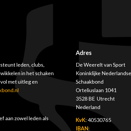
Adres
teunt leden, clubs,
De Weerelt van Sport
twikkelen in het schaken
Koninklijke Nederlands
ol met uitleg en
Schaakbond
kbond.nl
Orteliuslaan 1041
3528 BE Utrecht
Nederland
f aan zowel leden als
KvK
: 40530765
IBAN
: