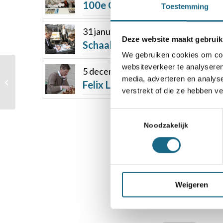
100e Chessity-diploma in Wes
Toestemming
31 januari 2022
Deze website maakt gebruik
Schaaktafels voor jeugd in Oe
We gebruiken cookies om cont
websiteverkeer te analyseren
Casper, Hrdya en Boyd
5 december 2017
winnen de NK
media, adverteren en analys
Felix Levin wint met kleine mid
scholieren titels
verstrekt of die ze hebben v
groepen, 3, 4 en 5
Toestemmingsselectie
Noodzakelijk
Weigeren